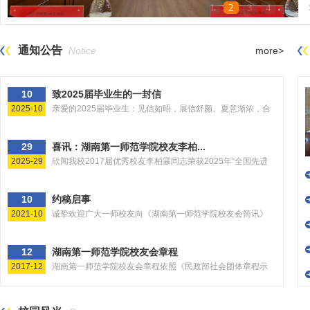
1
2
3
4
5
凝聚校友力量，共绘发展蓝...
通知公告
Notice
more>
10
致2025届毕业生的一封信
2025-10
亲爱的2025届毕业生：见信如晤，展信舒颜。夏意渐浓，合
欢...
29
喜讯：湖南第一师范学院校友李柏...
2025-29
欣闻我校2017届优秀校友李柏霖同志荣获2025年“全国先进
工...
10
约稿启事
2021-10
诚挚欢迎广大一师校友向《湖南第一师范学院校友会简讯》
踊...
12
湖南第一师范学院校友会章程
2017-12
湖南第一师范学院校友会章程依照《民政部社会团体章程示
范...